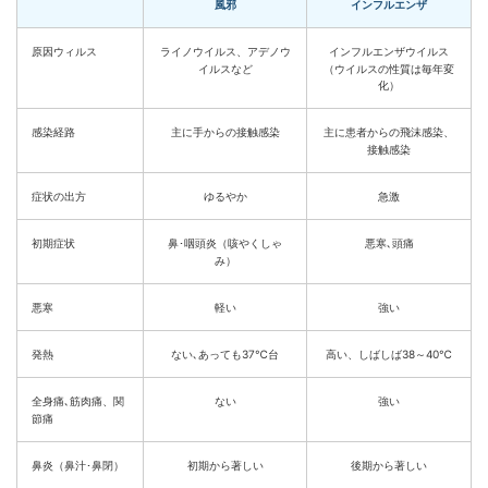
風邪
インフルエンザ
原因ウィルス
ライノウイルス、アデノウ
インフルエンザウイルス
イルスなど
（ウイルスの性質は毎年変
化）
感染経路
主に手からの接触感染
主に患者からの飛沫感染、
接触感染
症状の出方
ゆるやか
急激
初期症状
鼻･咽頭炎（咳やくしゃ
悪寒､頭痛
み）
悪寒
軽い
強い
発熱
ない､あっても37℃台
高い、しばしば38～40℃
全身痛､筋肉痛、関
ない
強い
節痛
鼻炎（鼻汁･鼻閉）
初期から著しい
後期から著しい