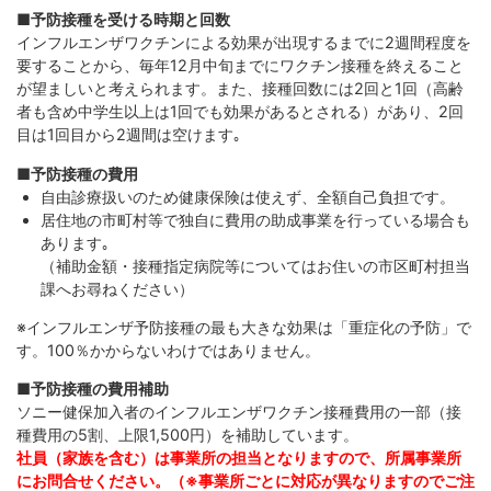
■予防接種を受ける時期と回数
インフルエンザワクチンによる効果が出現するまでに2週間程度を
要することから、毎年12月中旬までにワクチン接種を終えること
が望ましいと考えられます。また、接種回数には2回と1回（高齢
者も含め中学生以上は1回でも効果があるとされる）があり、2回
目は1回目から2週間は空けます｡
■予防接種の費用
自由診療扱いのため健康保険は使えず、全額自己負担です。
居住地の市町村等で独自に費用の助成事業を行っている場合も
あります｡
（補助金額・接種指定病院等についてはお住いの市区町村担当
課へお尋ねください）
※インフルエンザ予防接種の最も大きな効果は「重症化の予防」で
す。100％かからないわけではありません。
■予防接種の費用補助
ソニー健保加入者のインフルエンザワクチン接種費用の一部（接
種費用の5割、上限1,500円）を補助しています。
社員（家族を含む）は事業所の担当となりますので、所属事業所
にお問合せください。（※事業所ごとに対応が異なりますのでご注