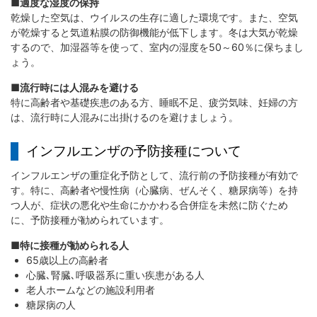
■適度な湿度の保持
乾燥した空気は、ウイルスの生存に適した環境です。また、空気
が乾燥すると気道粘膜の防御機能が低下します。冬は大気が乾燥
するので、加湿器等を使って、室内の湿度を50～60％に保ちまし
ょう。
■流行時には人混みを避ける
特に高齢者や基礎疾患のある方、睡眠不足、疲労気味、妊婦の方
は、流行時に人混みに出掛けるのを避けましょう。
インフルエンザの予防接種について
インフルエンザの重症化予防として、流行前の予防接種が有効で
す。特に、高齢者や慢性病（心臓病、ぜんそく、糖尿病等）を持
つ人が、症状の悪化や生命にかかわる合併症を未然に防ぐため
に、予防接種が勧められています。
■特に接種が勧められる人
65歳以上の高齢者
心臓､腎臓､呼吸器系に重い疾患がある人
老人ホームなどの施設利用者
糖尿病の人