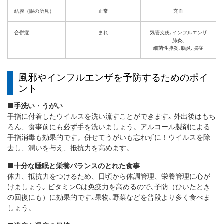
結膜（眼の所見）
正常
充血
合併症
まれ
気管支炎､インフルエンザ
肺炎､
細菌性肺炎､脳炎､脳症
風邪やインフルエンザを予防するためのポイ
ント
■手洗い・うがい
手指に付着したウイルスを洗い流すことができます｡ 外出後はもち
ろん、食事前にも必ず手を洗いましょう。アルコール製剤による
手指消毒も効果的です。併せてうがいも忘れずに！ウイルスを除
去し、潤いを与え、抵抗力を高めます。
■十分な睡眠と栄養バランスのとれた食事
体力、抵抗力をつけるため、日頃から体調管理、栄養管理に心が
けましょう｡ ビタミンCは免疫力を高めるので､予防（ひいたとき
の回復にも）に効果的です｡果物､野菜などを普段より多く食べま
しょう。