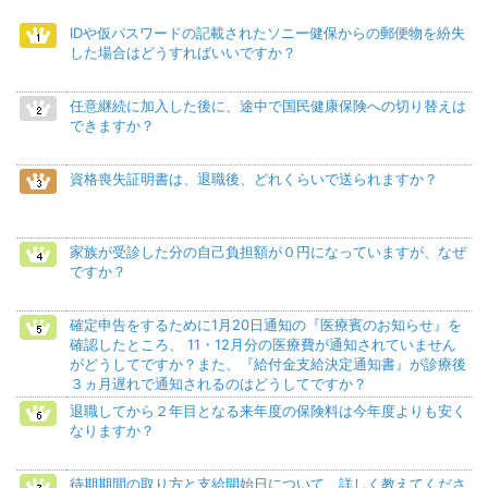
IDや仮パスワードの記載されたソニー健保からの郵便物を紛失
した場合はどうすればいいですか？
任意継続に加入した後に、途中で国民健康保険への切り替えは
できますか？
資格喪失証明書は、退職後、どれくらいで送られますか？
家族が受診した分の自己負担額が０円になっていますが、なぜ
ですか？
確定申告をするために1月20日通知の『医療賓のお知らせ』を
確認したところ、 11・12月分の医療費が通知されていません
がどうしてですか？また、『給付金支給決定通知書』が診療後
３ヵ月遅れで通知されるのはどうしてですか？
退職してから２年目となる来年度の保険料は今年度よりも安く
なりますか？
待期期間の取り方と支給開始日について、詳しく教えてくださ